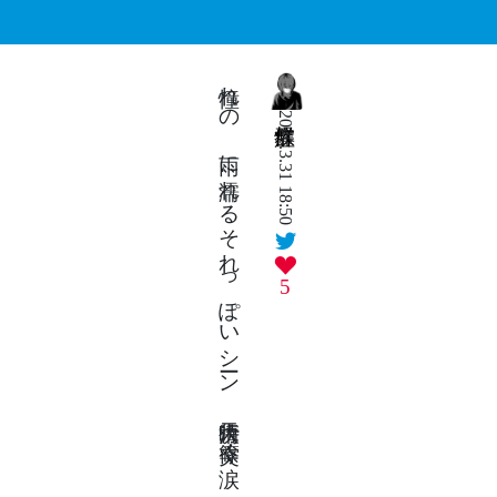
憧れの 雨に濡れるそれっぽいシーン 晴天決行 篠突く涙
2026.3.31 18:50
5