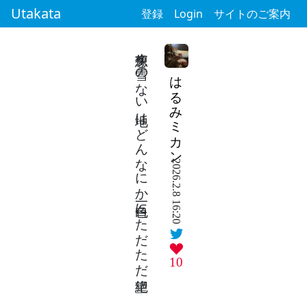
Utakata
登録
Login
サイトのご案内
想像す雪のない地はどんなにか白一色にただただ絶望
はるみミカン
2026.2.8 16:20
10