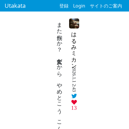
Utakata
登録
Login
サイトのご案内
また飼うか？ 大変だから やめとこう こんなやりとり もう何回目？
はるみミカン
2026.1.1 2:43
13