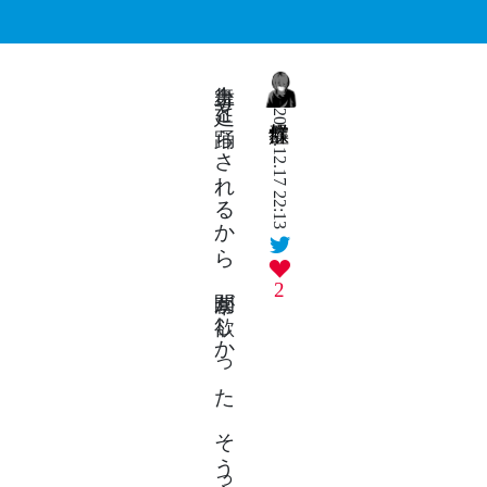
舞台上 延々と踊らされるから 幕間が欲しかった そう言って君は幕を引く
2025.12.17 22:13
2