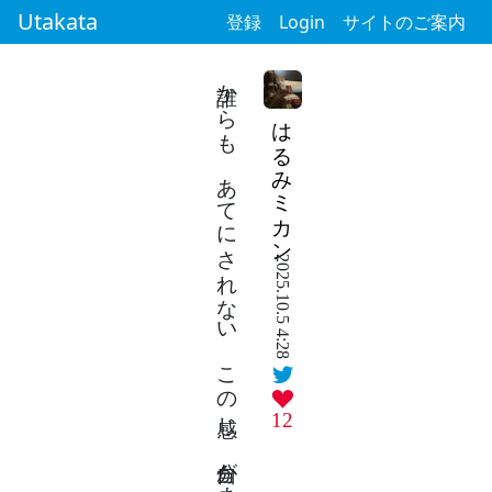
Utakata
登録
Login
サイトのご案内
誰からも あてにされない この感じ 自分がまいた 種なんですね
はるみミカン
2025.10.5 4:28
12