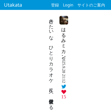
Utakata
登録
Login
サイトのご案内
行きたいな ひとりカラオケ 久々に 受付突破 する気力あれば
はるみミカン
2025.9.28 21:12
15