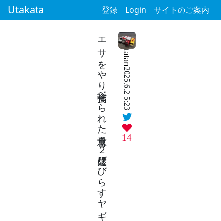
Utakata
登録
Login
サイトのご案内
エサをやり指食べられた息子言う２歳児びびらすヤギの食欲
tatan
2025.6.2 5:23
14