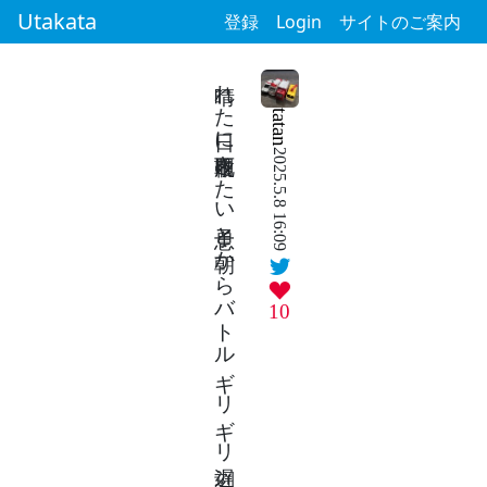
Utakata
登録
Login
サイトのご案内
晴れた日に雨靴履きたい息子と朝からバトルギリギリ遅刻
tatan
2025.5.8 16:09
10