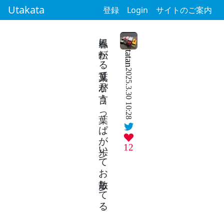
Utakata
登録
Login
サイトのご案内
春風に転がる葉見て君が言う 葉っぱが歩いてお散歩してる
tatan
2025.3.30 10:28
12