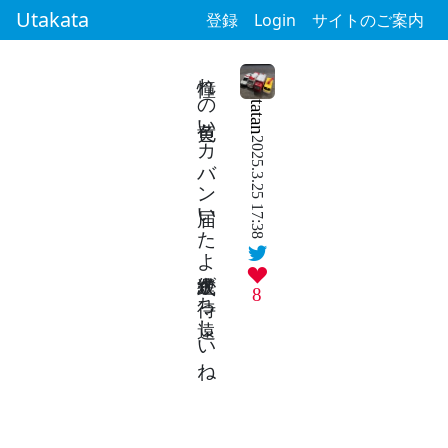
Utakata
登録
Login
サイトのご案内
憧れの黄色いカバン届いたよ進級式が待ち遠しいね
tatan
2025.3.25 17:38
8