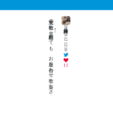
東北の秋歌う
2024.9.12 12:16
キミ
貴方
離
て
も
お題
を合
わ
せ歌
う楽
し
れ
さ
11