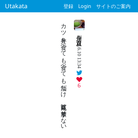
Utakata
登録
Login
サイトのご案内
カツ丼を食べても食べても油だけ 百草丸は手放せない
今川 双月
2024.6.10 13:34
6