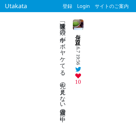
Utakata
登録
Login
サイトのご案内
「無呼吸」で頭の中がボヤケてる 先の見えない濃霧の中に
今川 双月
2024.6.7 19:56
10