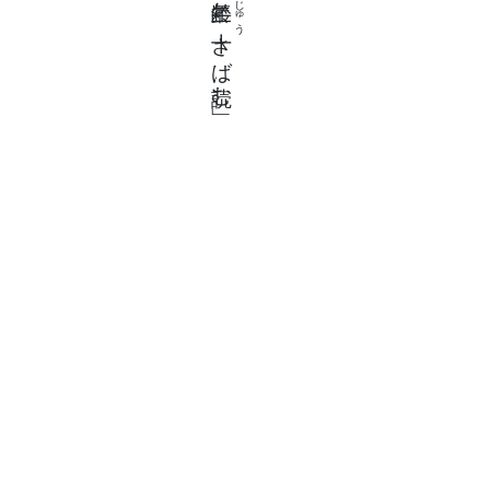
にじゅう
二十
さば読む」