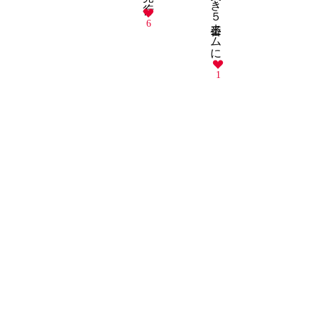
しき５番ホームに
6
1