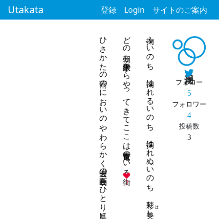
Utakata
登録
Login
サイトのご案内
ひさかたの雨のにおいのやわらかく過去の映画をひとり見に行く
どの朝も水平線からやってきてここは首長竜のいる街
掬ふいのち 掬はれるいのち 掬はれぬいのち 彩り
フォロー
5
フォロワー
4
投稿数
3
2
は