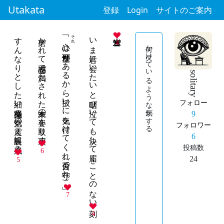
Utakata
登録
Login
サイトのご案内
すんなりとした細い指先踊る空気の震え眼裏に残る
磨かれて安心感で満たされた本来の姿を取り戻す
それ
いま君に会いたいと咽び泣いても決して届くことのない刻
4
は可塑性があるから扱いに気を付けてくれ（自分で守れ）。」
何か欠けているような気がする
solitary
フォロー
9
フォロワー
6
投稿数
6
24
5
7
4