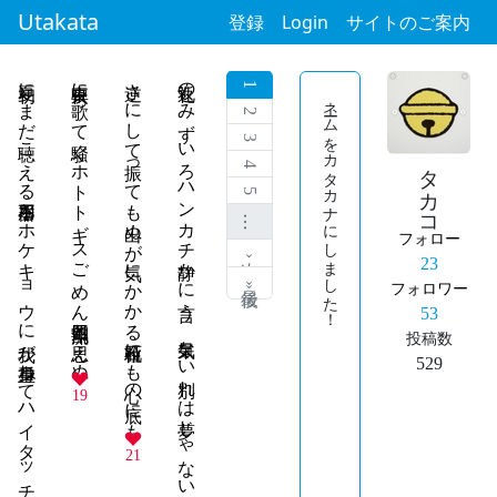
Utakata
登録
Login
サイトのご案内
初夏にまだ聴こえる不器用なホケキョウに我が身重ねてハイタッチしたい
真夜中に歌って騒ぐホトトギスごめん四割風流と思えぬ
逆さにして振っても出ぬが気にかかる石粒靴にも心の底にも
返礼のみずいろハンカチ静かに言う 呆気ない別れは夢じゃないよと
1
ネームをカタカナにしました！
2
3
タカコ
4
5
…
フォロー
次 ›
23
最後 »
フォロワー
53
投稿数
529
19
21