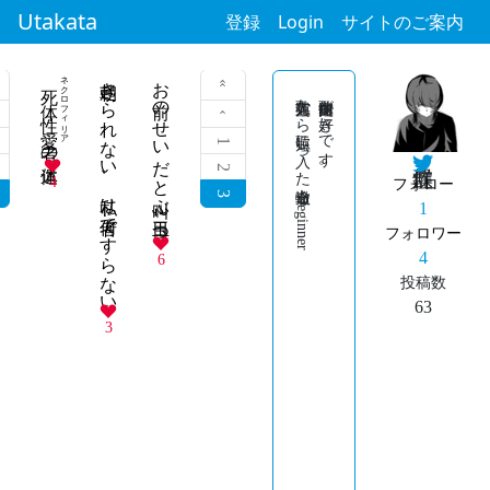
Utakata
登録
Login
サイトのご案内
ネクロフィリア
朝起きられない、私は何者ですらない
お前のせいだと叫ぶ目玉2つ
死体性愛者
« 最初
芸人短歌から短歌に入った途轍もBeginner
自由律短歌が好きです。
‹ 前
の遺体
1
2
4
フォロー
3
1
フォロワー
4
6
投稿数
63
3