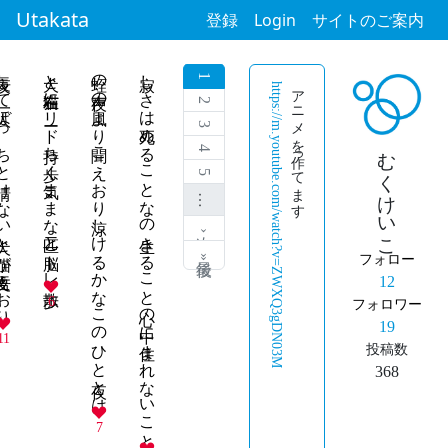
Utakata
登録
Login
サイトのご案内
ぼっちと情けない犬と猫が吾支えおり
犬と猫左右にリード持ち歩く気ままな二匹と脳トレ散歩
蛭の声夜の風より聞こえおり涼しけるかなこのひと夜とは
寂しさは死ぬることなの生きること心の中に住まれないこと
1
https://m.youtube.com/watch?v=ZWXQ3gDN03M
アニメを作ってます
2
3
むくけいこ
4
5
…
次 ›
最後 »
フォロー
12
6
フォロワー
19
11
投稿数
368
7