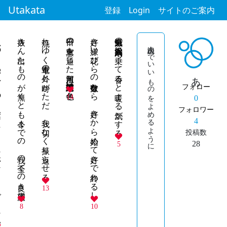
Utakata
登録
Login
サイトのご案内
もできない
抜きん出たものが無くとも今までの 我の全ての良き展望よ
流れゆく電車の外と時がただ 我を切なく振り返らせる
平日の車窓を通した河川敷 投球練習芝は冬色
好き嫌い花びらの数奇数なら 好きから始めて好きで終わるし
温泉気分の入浴剤寒風に乗って香ると暖まる気がする
沢山読んでいいものをよめるように
あ
フォロー
14
0
フォロワー
4
投稿数
28
5
13
8
10