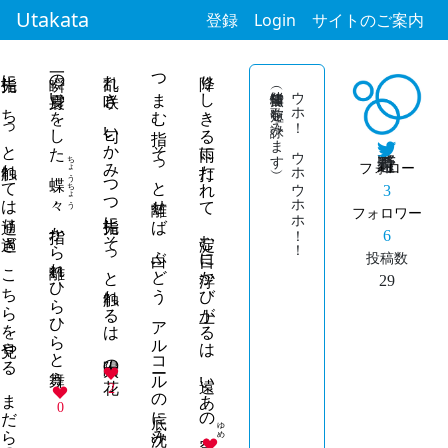
Utakata
登録
Login
サイトのご案内
指先に ちっと触れては通り過ぎ こちらを見やる まだらの猫や
一瞬の身震いをした
乱れ咲き 匂いかみつつ指先にそっと触れるは 太陽の花
つまむ指 そっと離せば 白ぶどう アルコールの底に沈みゆく
降りしきる雨に打たれて 淀む目に浮かび上がるは 遠いあの
（情緒皆無な短歌を詠みます）
ウホ！ ウホウホホ！！
ちょうちょう
フォロー
蝶々
3
指から離れひらひらと舞う
フォロワー
6
投稿数
29
2
0
ゆめ